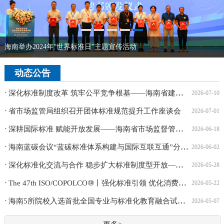
海南举办2024年“世界标准日”主题宣传活动
动态公告
深化标准制度改革 筑牢公平竞争根基——海南省建立地方标准公平...
·
2026-07-10
·
省市场监管局组织召开团体标准规范提升工作座谈会
2026-07-01
深耕国际标准 赋能开放发展——海南省市场监督管理局举办国际标...
·
2026-06-18
海南蓝碳会议“蓝碳标准体系构建与国际互联互通”分论坛成功举办
·
2026-06-02
深化标准化交流与合作 稳步扩大标准制度型开放——标准制度型开...
·
2026-05-28
The 47th ISO/COPOLCO⑩丨强化标准引领 优化消费环境 海南以标...
·
2026-05-22
海南5所院校入选首批全国专业与标准化教育融合试点 助力自贸港标...
·
2026-05-07