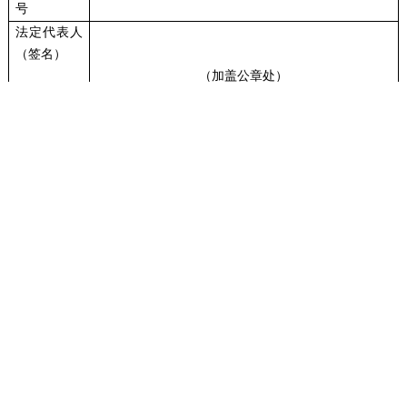
号
法定代表人
（签名）
（加盖公章处）
年 月 日
电脑版
|
手机版
网站地图
|
联系我们
主办：海南省药品监督管理局
联系地址：海口市龙华区南海大道53号
联系电话：65203065（业务咨询）、66832515（传真）、
12345（投诉）