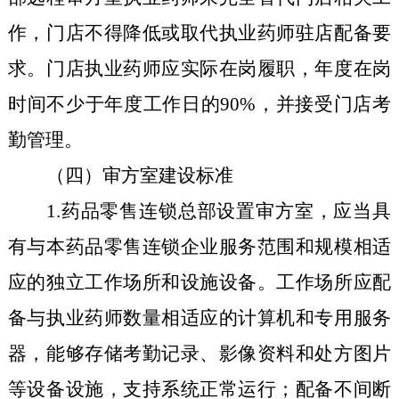
作
，
门店
不得降低或取代执业药师驻店配备要
求。门店执业
药师
应
实际在岗履职，年度在岗
时间不少于年度工作日的9
0
%，并接受门店考
勤管理
。
（四）审方室建设标准
1
.
药品零售连锁总部设置审方室
，
应当
具
有与本
药品零售
连锁企业服务范围和规模相适
应的独立工作场所
和设施设备。
工作场所应配
备与执业药师数量相适应的计算机
和
专用服务
器，能够存储考勤记录、影像资料和处方图片
等设备设施，支持系统正常运行；配备不间断