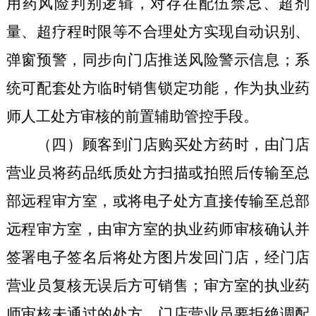
用药风险判别逻辑，对存在配伍禁忌、超剂
量、超疗程时限等不合理处方实现自动识别、
弹窗预警，同步向门店推送风险警示信息；系
统可配套处方临时销售锁定功能，作为执业药
师人工处方审核的前置辅助管控手段。
（四）顾客到门店购买处方药时，由门店
营业员
将药品
纸质
处方扫描或拍照后传输至总
部远程审方室，
或将电子处方直接传输
至总部
远程审方室
，
由审方室的执业药师审核确认并
签署
电子签名后将处方图片发回门店，经门店
营业员
复核无误后方可销售；审方室的执业药
师审核未通过的处方，
门店营业员要
拒绝调配