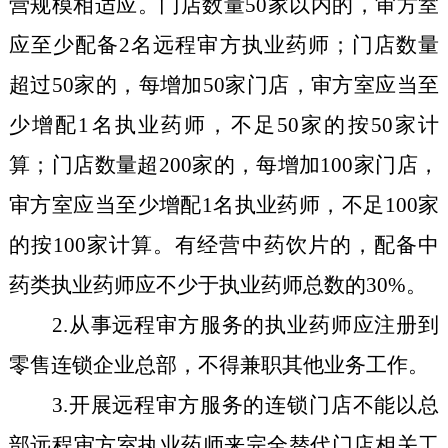
营规模相适应。门店数量
50家以内的，
审方室
应
至少配备
2名
远程审方
执业药师；
门店数量
超过
50家的，
每增加
50
家
门店，
审方室
应当至
少增配1名执业药师，不足
50
家的按
5
0家计
算；
门店数量超200家的，每增加100家门店，
审方室
应当至少增配1名执业药师，不足100家
的按100家计算。
有经营中药饮片的，
配备中
药类
执业药师应不少于执业药师总数的
30%。
2
.
从事远程审方服务的执业药师应注册到
零售连锁企业总部，不得兼职其他业务工作。
3
.
开展远程审方服务的
连锁
门店不能以总
部远程审方室执业药师来完全替代门店相关工