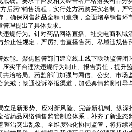
底线。要求平台及相关经营者严格落实药品分
先方后药”销售流程，实行处方药购买实名制，严
存，确保网售药品全程可追溯，全面堵塞销售环
量管理提出了具体要求。
违规行为。针对药品网络直播、社交电商私域
与禁止性规定，严厉打击直播售药、私域违规售
效能。聚焦监管部门建立线上线下联动监管闭环
，压实平台违法违规行为制止、报告责任，提升
共治格局。药监部门加强与网信、公安、市场
合惩戒；畅通投诉举报渠道，加强舆情监测引导
局立足新形势、应对新风险、完善新机制、纵深推
全省药品网络销售监管制度体系，补齐了新业态
盖整治突出乱象、全维度强化协同监管，将持续