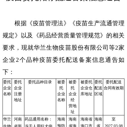
根据《疫苗管理法》《疫苗生产流通管理
规定》以及《药品经营质量管理规范》的相关
要求，现就华兰生物疫苗股份有限公司等2家
企业2个品种疫苗委托配送备案信息通告如
下：
委托
委托
委托品种目录
被委
被委
被委托
委托
委托配送
企业
企业
托
托
企业仓
配送
合同有效期
名称
注册
企业
企业
库地址
区域
地址
名称
经
营
地
址
华兰
河南
药品通用名称：
海南
海南
海南省
海南
至
预防
省海
海口市
省
2027.03.08
生物
省
新
冻干人用狂犬病