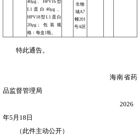
40μg、HPV16型
生物
L1蛋白40μg、
城A7
HPV18型L1蛋白
幢201
20μg
；包装规
号A区
格：每盒1瓶。
特此通告。
海南省药
品监督管理局
202
6
年5月18日
（此件主动公开）