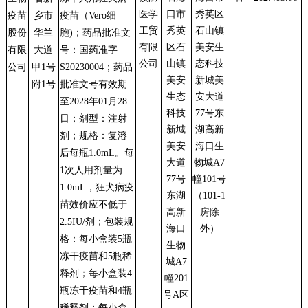
医学
口市
秀英区
疫苗
乡市
疫苗（Vero细
工贸
秀英
石山镇
股份
华兰
胞)
；药品批准文
有限
区石
美安生
有限
大道
号：国药准字
公司
山镇
态科技
公司
甲1号
S
20230004；
药品
美安
新城美
附1号
批准文号有效期:
生态
安大道
至2028年01月28
科技
77号东
日
；剂型：注射
新城
湖高新
剂
；
规格：
复溶
美安
海口生
后每瓶1.0mL。每
大道
物城A7
1次人用剂量为
77号
幢101号
1.0mL，狂犬病疫
东湖
（101-1
苗效价应不低于
高新
房除
2.5IU/剂；包装规
海口
外）
格：每小盒装5瓶
生物
冻干疫苗和5瓶稀
城A7
释剂；每小盒装4
幢201
瓶冻干疫苗和4瓶
号A区
稀释剂；每小盒