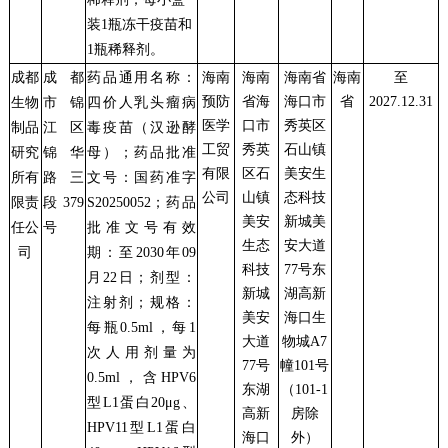
装1瓶冻干疫苗和
1瓶稀释剂。
成都
成都
药品通用名称：
海南
海南
海南省
海南
至
预防
省海
海口市
省
2027.12.31
生物
市锦
四价人乳头瘤病
医学
口市
秀英区
制品
江区
毒疫苗（汉逊酵
工贸
秀英
石山镇
研究
锦华
母）
；
药品
批准
有限
区石
美安生
所有
路三
文号
：
国药准字
公司
山镇
态科技
限责
段379
S
20250052
；药品
美安
新城美
任公
号
批准文号有效
生态
安大道
司
期：
至2030年09
科技
77号东
月22日
；剂型：
新城
湖高新
注射剂；规格：
美安
海口生
每瓶0.5ml，每1
大道
物城A7
次人用剂量为
77号
幢101号
0.5ml，含HPV6
东湖
（101-1
型L1蛋白20μg、
高新
房除
HPV11型L1蛋白
海口
外）