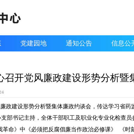
态
党建园地
通知公告
信息公
心召开党风廉政建设形势分析暨
24
风
廉政
建设
形势分析
暨集体廉政约谈
会，
传达学习
省药
心支部书记主持，全体干部职工及职业化专业化检查员
我革命》中《必须把反腐倡廉当
作
政治必修课》
《时