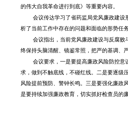
的伟大自我革命进行到底》
等
重要内容。
会议传达学习了
省药监局党风廉政建设
析了当前工作中存在的问题和面临的形势任
会议指出，当前
党风廉政建设与反腐败
终保持头脑清醒、镜鉴常照，把严的基调、
会议
要求
，
一是要提高廉政风险防控意
求
，做到不触底线，不碰红线。二是
要
逐级
风险提前预防、警钟长鸣。三是要
强化廉政
是要持续加强廉政教育，切实抓好检查员的