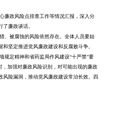
心廉政风险点排查
工作等
情况
汇报，深入分
行了廉政谈话
。
猎、被腐蚀的风险依然存在
。全体人员
要始
醒和坚定推进党风廉政建设和反腐败斗争
。
项规定精神和省药监局作风建设
“十严禁”要
时，加强对
廉政风险
识别
，
对可能出现的廉政
政风险漏洞，
推动党风廉政建设常治长效。四