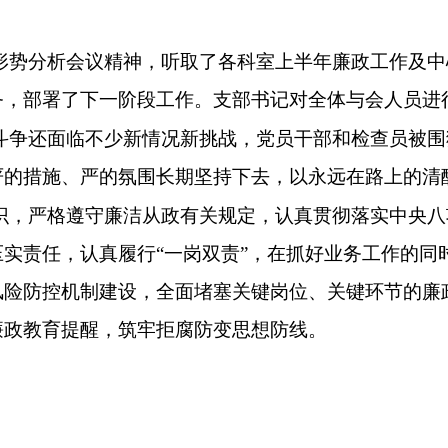
形势分析会议精神
，听取了
各科室上半年廉政工作
及
中
务，部署了下一阶段工作。支部书记对全体与会人员进
斗争还面临不少新情况新挑战，党员干部和检查员被围
严的措施、严的氛围长期坚持下去
，
以永远在路上的清
识，
严格遵守廉洁从政有关规定
，认真贯彻
落实中央八
压实责任，认真履行
“一岗双责”，
在抓好业务工作的同
风险
防控
机制建设
，全面堵塞关键岗位、关键环节的廉
廉政教育提醒，筑牢拒腐防变思想防线
。