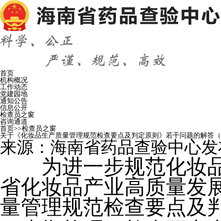
首页
机构概况
工作动态
党建园地
通知公告
信息公开
检查员之窗
咨询通道
首页
>>
检查员之窗
关于《化妆品生产质量管理规范检查要点及判定原则》若干问题的解答（
来源：
海南省药品查验中心
发布
为
进一步
规范
化妆
省
化妆品
产业高质量发
量管理规范检查要点及