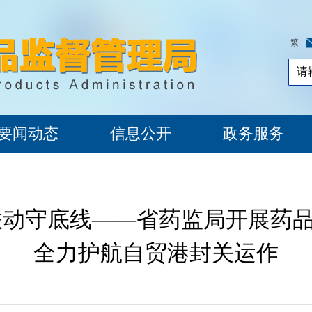
繁
要闻动态
信息公开
政务服务
联动守底线——省药监局开展药
全力护航自贸港封关运作