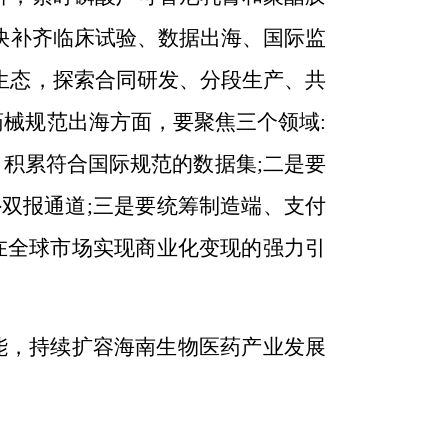
快
补齐
临床试验、数据出海、国际监
生态，探索
合同研发、分段生产、
共
药
械
规范出海方面，
要聚焦三个领域:
积累符合国际规范的数据集;
二是
要
双报通道;
三是
要统筹制造端、支付
在全球市场实现商业化变现的强力引
能，持续扩容海南生物医药产业发展