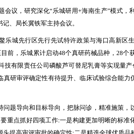
题会议，研究深化“乐城研用+海南生产”模式
，
书记、局长冀铁军
主持会议。
鳌乐城先行区先行先试特许政策与海口高新区
至目前，乐城累计启动48个真研药械品种，28个
科技有限责任公司
磷酸
芦可替尼乳膏等实现量产
临真研审评确定性
有待提升
、临床
试验
综合能力
持问题导向和目标导向，把脉问诊
，精准施策
，
，要重点抓好四项工作:一是构建
更加明晰的
标准
源头
提高审评审批的
确定性;二是精选全球优质品