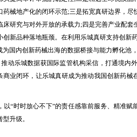
口药械地产化的
闭环示范;三是拓宽真研边界，
尽
临床研究
与对外开放的
承载力;四是完善产业配套
小创新品种落地瓶颈。在利用乐城真研支持创新
成
为国内创新药
械
出海的数据桥接与能力孵化池，
则，推动乐城数据获国际监管机构采信，打通境内外
链条商业闭环，让乐城真研成为推动我国创新药
械
，以“时时放心不下”的责任感靠前服务、精准赋
转型升级。