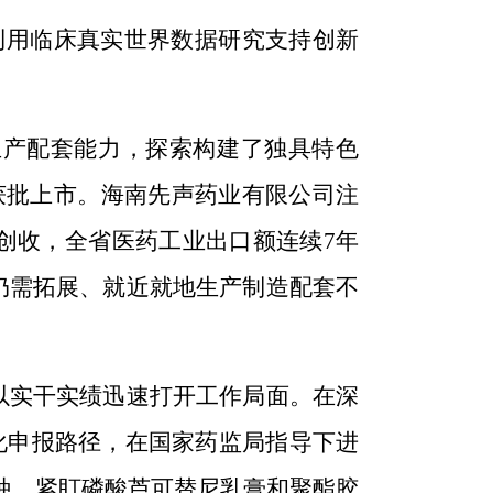
利用
临床
真实世界
数据
研究支持创新
生产配套能力，探索构建了独具特色
获批上市。
海南
先声药业
有限公司注
创收，全省医药工业出口额连续7年
仍需拓展、就近就地生产制造配套不
以实干实绩迅速打开工作局面
。在深
化申报路径，
在
国家药监局
指导下进
种，紧盯
磷酸
芦可替尼乳膏
和聚酯胶