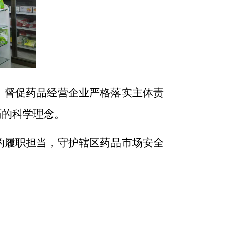
，
督促药品经营企业
严格落实主体责
药
的科学理念。
的履职担当
，
守护辖区药品市场安全