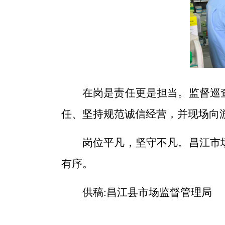
在岗是责任
更是
担当
。监督巡
任
、
坚持规范诚信经营
，并
现场
向
岗位
平凡
，坚守
不凡
。昌江市
有序
。
供稿:昌江县市场监督管理局