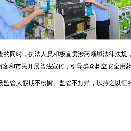
查的同时，执法人员积极
宣贯涉药领域法律法规
游客和市民开展
普法宣传，
引导群众
树立
安全
用
场监管人假期不松懈、监管不打烊，以持之以恒