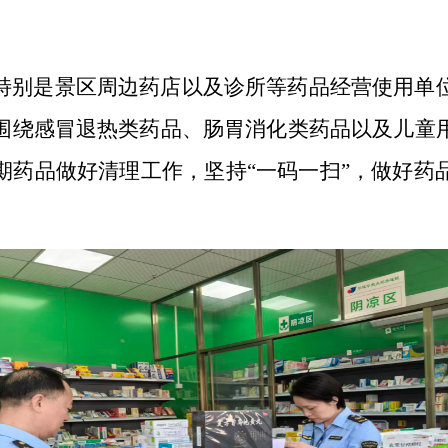
特别是景区周边药店以及
诊所等药品经营使用单
围绕感冒退热类药品、
肠胃消化类药品以及儿童
期药品
做好
清理
工作
，
坚持“一码一扫”，做好