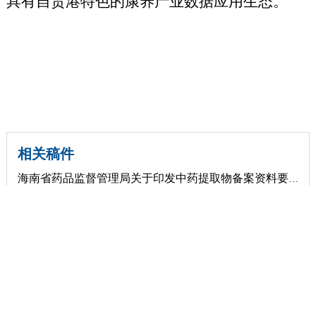
具有自贸港特色的康养产业数据应用生态。
相关稿件
海南省药品监督管理局关于印发中药提取物备案资料要求和审核要点的通知
海南省药品监督管理局关于公开征求《关于紧盯“关键少数”全面压实医疗器械企业生产质量管理体系主体责...
海南省药品监督管理局关于印发《严格落实药品上市许可持有人委托生产主体责任强化全链条质量监管的若干...
海南省药品监督管理局公开征求《关于严格落实药品上市许可持有人委托生产主体责任强化全链条质量监管的...
海南省药品监督管理局关于注销医疗器械生产许可证的公告（2026年第2号）