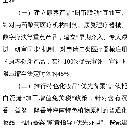
工程
（一）建立康养产品“研审联动”直通车。
针对南药黎药医疗机构制剂、康复理疗器械、
数字疗法等重点产品，建立“早期介入、专
人
跟
进、研审同步”机制。对申请二类医疗器械注册
的康养创新产
品，实行100%
优先审评
，审评时
限压缩至法定时限的45%。
（二）推行特色化妆品“
优先
备案”。依托
自贸港“加工增值免关税”政策，针对
含有
沉
香、益智、降香等海南特色植物原料
的普通化
妆品
，推行备案
“
前置指导
+优先办理
”
。探索建