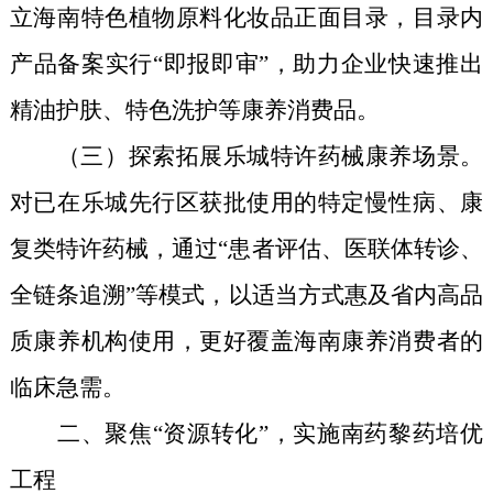
立海南特色植物原料化妆品正
面目录，目录内
产品
备案实行“即报即
审
”，助力企业快速推出
精油护肤、特色洗护等康养消费品。
（三）探索
拓展
乐城特许药械康养
场景。
对已在乐城
先行区
获批使用的特定慢性病、康
复类特许药械，通过“患者评估、医联体转诊、
全链条追溯”
等
模式，
以适当方式惠及
省
内
高品
质康养机构使用，
更好覆盖海南康养消费者的
临床急需
。
二、聚焦“资源转化”，实施南药黎药培优
工程