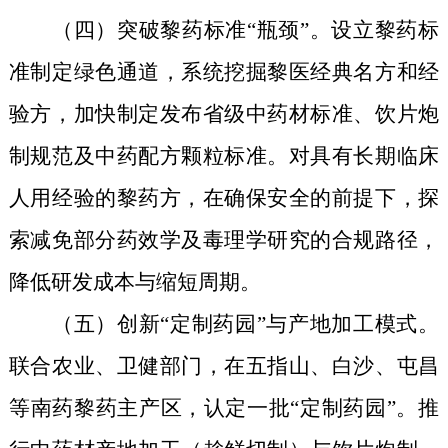
（四）突破黎药标准“瓶颈”。设立黎药标
准制定绿色通道
，系
统挖掘黎医经典名方和经
验方，加快制定发布省级中药材标准、饮片炮
制规范及中药配方颗粒标准。对具有长期临床
人用经验的黎药方，
在确保安全的前提下，
探
索减免部分药效学及毒理学研究
的合规路径
，
降低研发成本与
缩短
周期。
（五）创新“定制药园”与产地加工模式。
联合农业、卫健部门，在五指山、白沙、屯昌
等南药黎药主产区，认定一批“定制药园”。推