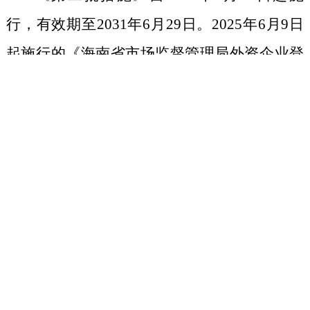
行，有效期至
2031
年
6
月
29
日。
2025
年
6
月
9
日
起施行的《海南省市场监督管理局外资企业登
记便利化措施》继续有效，有效期至
2030
年
6
月
8
日。
电脑版
|
手机版
网站地图
|
联系我们
市县年报业务咨询电话
|
市县登记注册咨询电话
主办单位：海南省市场监督管理局
联系地址：海口市美兰区海府路59号