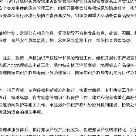
势，拟订并组织实施餐饮服务监督管理和餐饮服务经营者落实主体责任的
安全突发事件的应急管理工作。组织开展餐饮服务领域风险隐患排查，指
服务单位履行环境污染防治责任和义务。组织协调重大活动餐饮食品安全
抽检计划，定期公布相关信息。督促指导不合格食品核查、处置、召回。
标准、食品安全风险监测计划，承担风险监测工作，组织排查风险隐患。
、规划、政策，承担知识产权统计和风险预警工作。组织开展知识产权宣
和原产地地理标志申请工作。承担特定情形注册商标、地理标志产品保护申
管理国家知识产权局海南业务受理窗口、国家知识产权局专利局海口代办
作。指导商标、专利侵权判断标准的执行，负责对商标、专利执法工作的
设计、特殊标志、官方标志等知识产权保护工作，建立和完善省重点商标
快速协同保护等相关工作。承担涉外知识产权纠纷应对机制建设。协调处
涉及港澳台的相关事项。
管理和服务体系。拟订知识产权产业化政策。促进知识产权转移转化。完