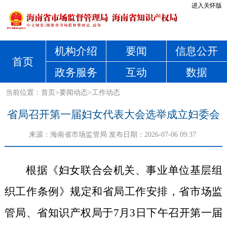
进入关怀版
机构介绍
要闻
信息公开
首页
政务服务
互动
数据
当前位置：
首页
>
要闻动态
>
工作动态
省局召开第一届妇女代表大会选举成立妇委会
来源：
海南省市场监管局
发布日期：2026-07-06 09:37
根据
《妇女联合会机关、事业单位基层组
织工作条例》
规定和省局工作安排
，
省
市场监
管局、省知识产权局于
7
月
3
日
下午
召开第一届