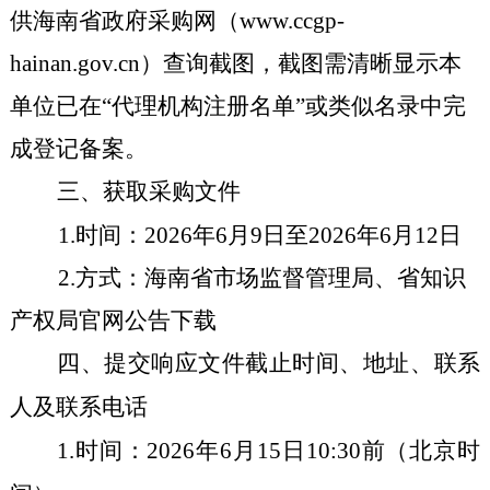
供海南省政府采购网（
www.ccgp-
hainan.gov.cn
）查询截图，截图需清晰显示本
单位已在
“代理机构注册名单”或类似名录中完
成登记备案。
三、获取采购文件
1.时间：2026年
6
月
9
日至
2026年
6
月
12
日
2.方式：海南省市场监督管理局、省知识
产权局官网公告下载
四
、
提交响应
文件截止时间、地址、联系
人及联系电话
1.时间：202
6
年
6
月
15
日
1
0
:30前
（
北京时