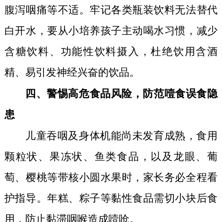
腹泻咽痛等不适。牢记各类瓶装饮料无法替代
白开水，要从小培养孩子主动喝水习惯，减少
含糖饮料、功能性饮料摄入，杜绝饮用含酒
精、易引发神经兴奋的饮品。
四、警惕高危食品风险，防范噎食误食隐
患
儿童吞咽及身体机能尚未发育成熟，食用
颗粒状、果冻状、鱼类食品，以及龙眼、葡
萄、樱桃等带核小圆水果时，家长务必全程看
护指导。年糕、粽子等黏性食品需切小块后食
用，防止黏滞咽喉造成噎呛。