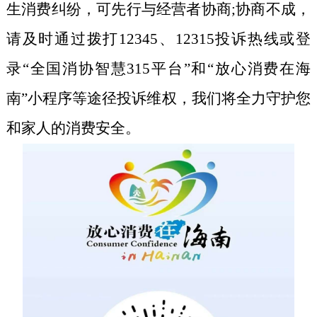
生消费纠纷，可先行与经营者协商;协商不成，
请
及时通过拨打
12345
、
12315
投诉热线或登
录“全国消协智慧
315
平台”
和
“放心消费在海
南”小程序等途径投诉维权
，我们将全力守护您
和家人的消费安全。