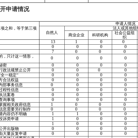
开申请情况
申请人情况
二项之和，等于第三项
法人或其他组
自然人
社会公益组
商业企业
科研机构
织
13
1
0
0
0
0
0
0
7
0
0
0
的，只计这一情形，
0
0
0
0
秘密
0
0
0
0
律行政法规禁止公开
0
0
0
0
安全一稳定”
0
0
0
0
三方合法权益
0
0
0
0
类内部事务信息
0
0
0
0
类过程性信息
0
0
0
0
政执法案卷
0
0
0
0
政查询事项
0
0
0
0
不掌握相关政府信息
1
0
0
0
成信息需要另行制作
0
0
0
0
申请内容仍不明确
1
1
0
0
报投诉类申请
1
0
0
0
1
0
0
0
供公开出版物
0
0
0
0
理由大量反复申请
0
0
0
0