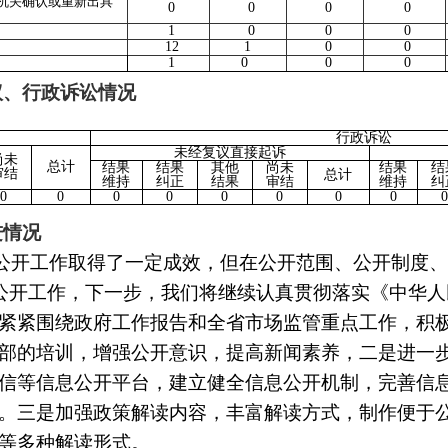
政机关确认或重新出具
0
0
0
0
1
0
0
0
12
1
0
0
1
0
0
0
议、行政诉讼情况
行政诉讼
未经复议直接起诉
尚未
总计
结果
结果
其他
尚未
结果
结
审结
总计
维持
纠正
结果
审结
维持
纠
0
0
0
0
0
0
0
0
0
进情况
公开工作取得了一定成效，但在公开范围、公开制度
开工作，下一步，我们将继续认真贯彻落实《中华人
紧紧围绕政府工作报告和全省市场监管重点工作，积
部的培训，增强公开意识，提高新闻素养，二是进一
信等信息公开平台，建立健全信息公开机制，完善信
。三是加强政策解读内容，丰富解读方式，制作便于
等多种解读形式。