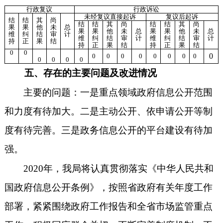
行政复议
行政诉讼
未经复议直接起诉
复议后起诉
结
结
其
尚
结
结
其
尚
结
结
其
尚
果
果
他
未
总
果
果
他
未
总
果
果
他
未
总
维
纠
结
审
计
维
纠
结
审
计
维
纠
结
审
计
持
正
果
结
持
正
果
结
持
正
果
结
0
0
0
0
0
0
0
0
0
0
0
0
0
0
0
五、存在的主要问题及改进情况
主要的问题：
一是
重点领域政府信息公开范围
和力度有待加大。
二是
主动公开、依申请公开等制
度有待完善。
三是
政务信息公开的平台建设有待加
强。
2020
年，我局将认真贯彻落实《中华人民共和
国政府信息公开条例》，按照省政府有关年度工作
部署，紧紧围绕政府工作报告和全省市场监管重点