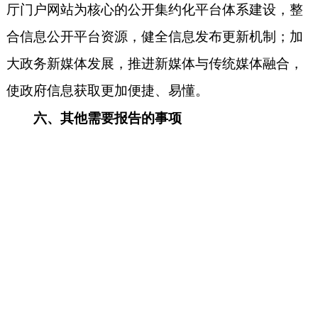
厅门户网站为核心的公开集约化平台体系建设，整
合信息公开平台资源，健全信息发布更新机制；加
大政务新媒体发展，推进新媒体与传统媒体融合，
使政府信息获取更加便捷、易懂
。
六、其他需要报告的事项
无
网站地图
|
联系我们
市县年报业务咨询电话
|
市县登记注册咨询电话
主办单位：海南省市场监督管理局
联系地址：海口市美兰区海府路59号
海南省知识产权局
联系地址：海口市美兰区青年路8号 0898-65307591