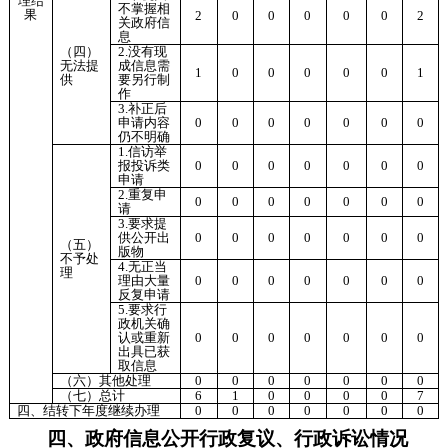
理结
不掌握相
果
2
0
0
0
0
0
2
关政府信
息
（四）
2.没有现
无法提
成信息需
1
0
0
0
0
0
1
供
要另行制
作
3.补正后
申请内容
0
0
0
0
0
0
0
仍不明确
1.信访举
报投诉类
0
0
0
0
0
0
0
申请
2.重复申
0
0
0
0
0
0
0
请
3.要求提
供公开出
0
0
0
0
0
0
0
（五）
版物
不予处
4.无正当
理
理由大量
0
0
0
0
0
0
0
反复申请
5.要求行
政机关确
认或重新
0
0
0
0
0
0
0
出具已获
取信息
（六）其他处理
0
0
0
0
0
0
0
（七）总计
6
1
0
0
0
0
7
四、结转下年度继续办理
0
0
0
0
0
0
0
四、政府信息公开行政复议、行政诉讼情况