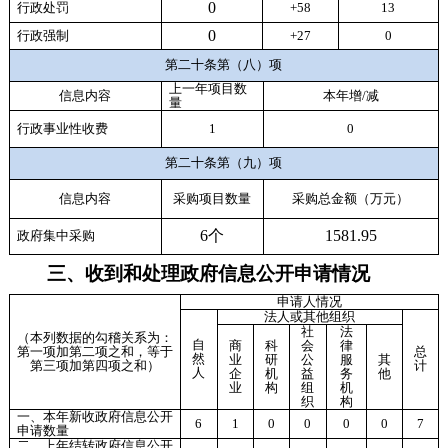
0
行政处罚
+58
13
0
行政强制
+27
0
第二十条第（八）项
上一年项目数
信息内容
本年增/减
量
行政事业性收费
1
0
第二十条第（九）项
信息内容
采购项目数量
采购总金额
（万元）
6个
1581.95
政府集中采购
三、收到和处理政府信息公开申请情况
申请人情况
法人或其他组织
社
法
（本列数据的勾稽关系为：
自
商
科
会
律
第一项加第二项之和，等于
总
然
业
研
公
服
其
第三项加第四项之和）
计
人
企
机
益
务
他
业
构
组
机
织
构
一、本年新收政府信息公开
6
1
0
0
0
0
7
申请数量
二、上年结转政府信息公开