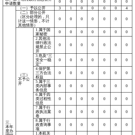
0
0
0
0
0
0
0
申请数量
（一）予以公开
3
1
0
0
0
0
4
（二）部分公开
（区分处理的，只
0
0
0
0
0
0
0
计这一情形，不计
其他情形）
1.属于国
0
0
0
0
0
0
0
家秘密
2.其他法
律行政法
0
0
0
0
0
0
0
规禁止公
开
3.危及“三
安全一稳
0
0
0
0
0
0
0
定”
4.保护第
三方合法
0
0
0
0
0
0
0
（三）
权益
不予公
5.属于三
开
类内部事
0
0
0
0
0
0
0
务信息
6.属于四
类过程性
0
0
0
0
0
0
0
信息
7.属于行
政执法案
0
0
0
0
0
0
0
卷
8.属于行
三、
政查询事
0
0
0
0
0
0
0
本年
项
度办
1.本机关