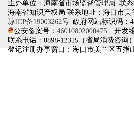
主办单位：海南省市场监督管理局 联
询电话
| 省企业档案查询电话：0898-665
海南省知识产权局 联系地址：海口市美兰区
路59号
琼ICP备19003262号
政府网站标识码：460
65307591
公安备案号：
46010802000475
开发维
省市场监督管理局.政务
联系电话：0898-12315（省局消费咨
中心
登记注册办事窗口：海口市美兰区五指
话：4007965656