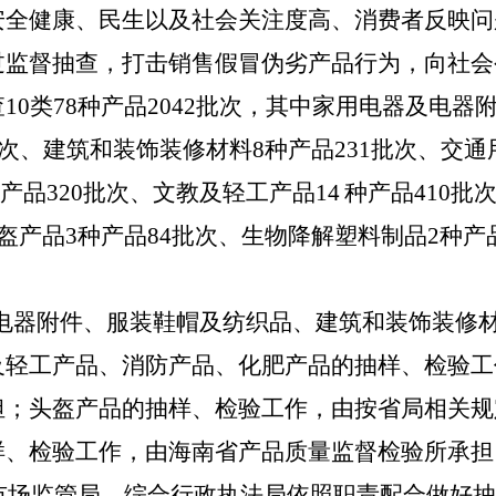
安全健康、民生以及社会关注度高、消费者反映问
过监督抽查，打击销售假冒伪劣产品行为，向社会
10类78种产品2042批次，其中
家用电器及电器
批次、
建筑和装饰装修材料
8
种产品231批次、
交通
产品320批次、
文教及轻工产品1
4
种产品410批
盔产品
3
种产品84批次、
生物降解塑料制品
2
种产
电器附件
、
服装鞋帽及纺织品
、
建筑和装饰装修
及轻工产品
、
消防产品
、
化肥产品
的抽样、检验工
担；
头盔产品
的抽样、检验工作，由按省局相关规
样、检验工作，由海南省产品质量监督检验所承担。
县市场监管局、综合行政执法局依照职责配合做好