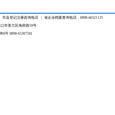
|
市县登记注册咨询电话
| 省企业档案查询电话：0898-66521125
口市美兰区海府路59号
898-65307591
064 中文域名:海南省市场监督管理局.政务
南信息岛技术服务中心
登记咨询电话：4007965656
号省政务服务中心
网站地
市县年
政务服务中心