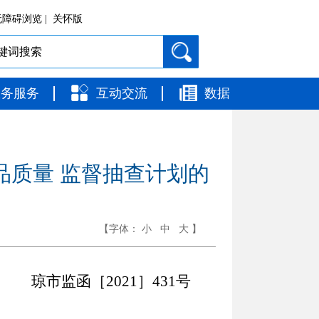
障碍浏览 |
关怀版
政务服务
互动交流
数据
品质量 监督抽查计划的
【字体：
小
中
大
】
琼市监函［2021］431号