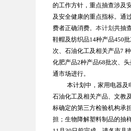
的工作方针，重点抽查涉及
及安全健康的重点指标。通
费者正确消费
。本计划
共抽查
鞋帽及纺织品
14
种产品450
次、
石油化工及相关产品
7
种
化肥产品
2
种产品68批次、
头
通市场进行。
本计划中，
家用电器及
石油化工及相关产品
、
文教
标确定的第三方检验机构承
担；
生物降解塑料制品
的抽
11月30日前完成。请各市