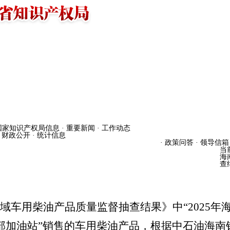
 国家知识产权局信息
· 重要新闻
· 工作动态
· 财政公开
· 统计信息
· 政策问答
· 领导信箱
政务服务
互动交流
当
数据
海
查
流通领域车用柴油产品质量监督抽查结果》中“202
部加油站”销售的车用柴油产品，
根据中石油海南