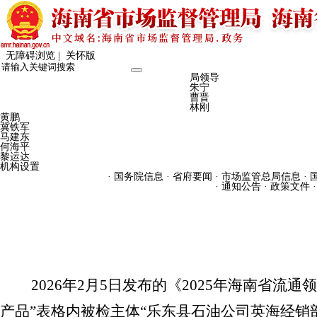
无障碍浏览 |
关怀版
局领导
首页
机构介绍
朱宁
曹晋
林刚
黄鹏
冀铁军
马建东
何海平
黎运达
机构设置
· 国务院信息
· 省府要闻
· 市场监管总局信息
·
要闻动态
· 通知公告
· 政策文件
信息公开
解读回应
2026年2月5日发布的《2025年海南省
产品”表格内被检主体“乐东县石油公司英海经销