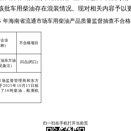
该批车用柴油存在混装情况。现对相关内容予以
5
年海南省流通市场车用柴油产品质量监督抽查不合格
产企业
不合格项目
标称）
石油东方油
闪点
(闭口)
见备注）
市场监督管理局和东方
于
2025年
10月1
5
日租
了16吨柴油
，
检测机
扫一扫在手机打开当前页