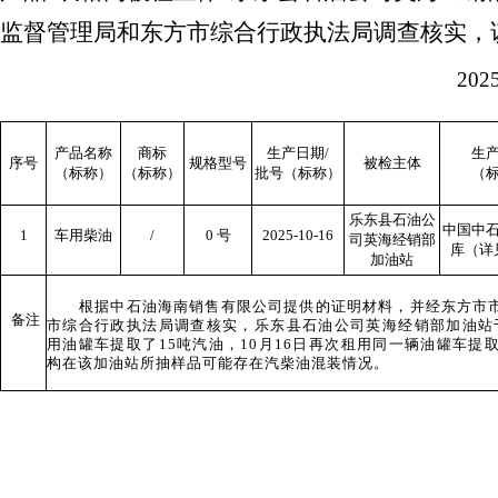
监督管理局和东方市综合行政执法局调查核实
，
202
产品名称
商标
生产日期
/
生
序号
规格型号
被检主体
（标称）
（标称）
批号（标称）
（
乐东县石油公
中国中
1
车用柴油
/
0 号
2025-10-16
司英海经销部
库（详
加油站
根据中石油海南销售有限公司提供的证明材料，
并
经东方市
备注
市综合行政执法局调查核实，乐东县石油公司英海经销部加油站
用油罐车提取了
15吨汽油，10月16日再次租用同一辆油罐车提取
构
在
该加油站所抽样品
可能
存在汽柴油混装情况。