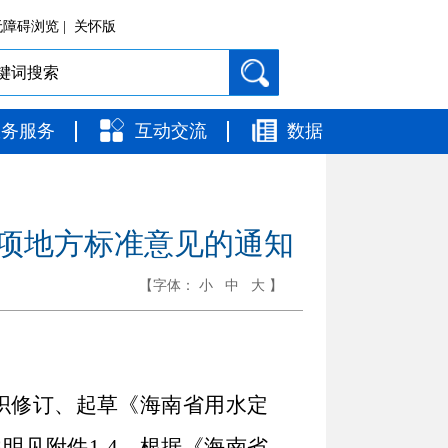
障碍浏览 |
关怀版
政务服务
互动交流
数据
项地方标准意见的通知
【字体：
小
中
大
】
织修订、起草《海南省用水定
明见附件1-4。根据《海南省